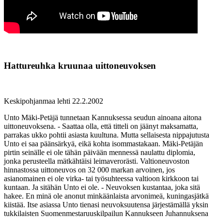
Hattureuhka kruunaa uittoneuvoksen
Keskipohjanmaa lehti 22.2.2002
Unto Mäki-Petäjä tunnetaan Kannuksessa seudun ainoana aitona
uittoneuvoksena. - Saattaa olla, että titteli on jäänyt maksamatta,
parrakas ukko pohtii asiasta kuultuna. Mutta sellaisesta nippajutusta
Unto ei saa päänsärkyä, eikä kohta isommastakaan. Mäki-Petäjän
pirtin seinälle ei ole tähän päivään mennessä naulattu diplomia,
jonka perusteella mätkähtäisi leimaverorästi. Valtioneuvoston
hinnastossa uittoneuvos on 32 000 markan arvoinen, jos
asianomainen ei ole virka- tai työsuhteessa valtioon kirkkoon tai
kuntaan. Ja sitähän Unto ei ole. - Neuvoksen kustantaa, joka sitä
hakee. En minä ole anonut minkäänlaista arvonimeä, kuningasjätkä
kiistää. Itse asiassa Unto tienasi neuvoksuutensa järjestämällä yksin
tukkilaisten Suomenmestaruuskilpailun Kannukseen Juhannuksena