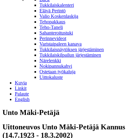
Tukkilaiskalenteri
Elävä Perintö
Valio Koskenlaskija
Tehopakkaus
Teho-Taneli
Sahanteroitustuki
Perinnevideot
Varistaipaleen kanava
Tukkilaisnäytöksen järjestäminen
Tukkilaiskilpailun järjestäminen
Närelenkki
Nokipannukahvi
Ostetaan työkaluja
Uittokaluste
Kuvia
Linkit
Palaute
English
Unto Mäki-Petäjä
Uittoneuvos Unto Mäki-Petäjä Kannus
(14.7.1923 - 18.3.2002)