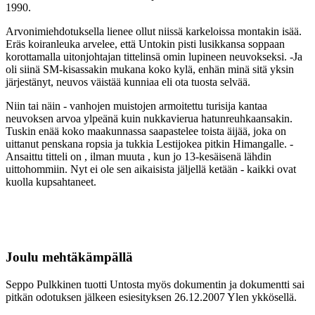
1990.
Arvonimiehdotuksella lienee ollut niissä karkeloissa montakin isää.
Eräs koiranleuka arvelee, että Untokin pisti lusikkansa soppaan
korottamalla uitonjohtajan tittelinsä omin lupineen neuvokseksi. -Ja
oli siinä SM-kisassakin mukana koko kylä, enhän minä sitä yksin
järjestänyt, neuvos väistää kunniaa eli ota tuosta selvää.
Niin tai näin - vanhojen muistojen armoitettu turisija kantaa
neuvoksen arvoa ylpeänä kuin nukkavierua hatunreuhkaansakin.
Tuskin enää koko maakunnassa saapastelee toista äijää, joka on
uittanut penskana ropsia ja tukkia Lestijokea pitkin Himangalle. -
Ansaittu titteli on , ilman muuta , kun jo 13-kesäisenä lähdin
uittohommiin. Nyt ei ole sen aikaisista jäljellä ketään - kaikki ovat
kuolla kupsahtaneet.
Joulu mehtäkämpällä
Seppo Pulkkinen tuotti Untosta myös dokumentin ja dokumentti sai
pitkän odotuksen jälkeen esiesityksen 26.12.2007 Ylen ykkösellä.