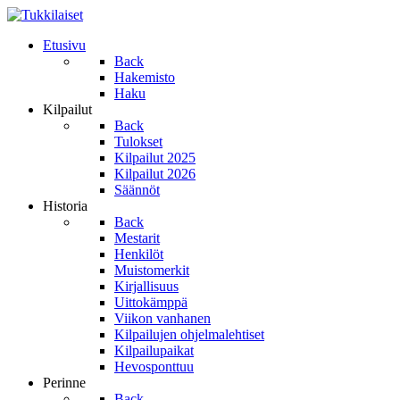
Etusivu
Back
Hakemisto
Haku
Kilpailut
Back
Tulokset
Kilpailut 2025
Kilpailut 2026
Säännöt
Historia
Back
Mestarit
Henkilöt
Muistomerkit
Kirjallisuus
Uittokämppä
Viikon vanhanen
Kilpailujen ohjelmalehtiset
Kilpailupaikat
Hevosponttuu
Perinne
Back