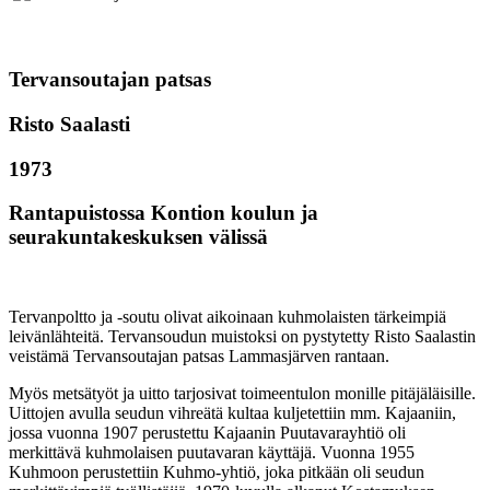
Tervansoutajan patsas
Risto Saalasti
1973
Rantapuistossa Kontion koulun ja
seurakuntakeskuksen välissä
Tervanpoltto ja -soutu olivat aikoinaan kuhmolaisten tärkeimpiä
leivänlähteitä. Tervansoudun muistoksi on pystytetty Risto Saalastin
veistämä Tervansoutajan patsas Lammasjärven rantaan.
Myös metsätyöt ja uitto tarjosivat toimeentulon monille pitäjäläisille.
Uittojen avulla seudun vihreätä kultaa kuljetettiin mm. Kajaaniin,
jossa vuonna 1907 perustettu Kajaanin Puutavarayhtiö oli
merkittävä kuhmolaisen puutavaran käyttäjä. Vuonna 1955
Kuhmoon perustettiin Kuhmo-yhtiö, joka pitkään oli seudun