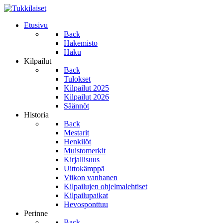
Etusivu
Back
Hakemisto
Haku
Kilpailut
Back
Tulokset
Kilpailut 2025
Kilpailut 2026
Säännöt
Historia
Back
Mestarit
Henkilöt
Muistomerkit
Kirjallisuus
Uittokämppä
Viikon vanhanen
Kilpailujen ohjelmalehtiset
Kilpailupaikat
Hevosponttuu
Perinne
Back