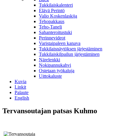
Tukkilaiskalenteri
Elävä Perintö
Valio Koskenlaskija
Tehopakkaus
Teho-Taneli
Sahanteroitustuki
Perinnevideot
Varistaipaleen kanava
Tukkilaisnäytöksen järjestäminen
Tukkilaiskilpailun järjestäminen
Närelenkki
Nokipannukahvi
Ostetaan työkaluja
Uittokaluste
Kuvia
Linkit
Palaute
English
Tervansoutajan patsas Kuhmo