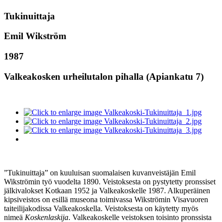
Tukinuittaja
Emil Wikström
1987
Valkeakosken urheilutalon pihalla (Apiankatu 7)
”Tukinuittaja” on kuuluisan suomalaisen kuvanveistäjän Emil
Wikströmin työ vuodelta 1890. Veistoksesta on pystytetty pronssiset
jälkivalokset Kotkaan 1952 ja Valkeakoskelle 1987. Alkuperäinen
kipsiveistos on esillä museona toimivassa Wikströmin Visavuoren
taiteilijakodissa Valkeakoskella. Veistoksesta on käytetty myös
nimeä
Koskenlaskija
. Valkeakoskelle veistoksen toisinto pronssista