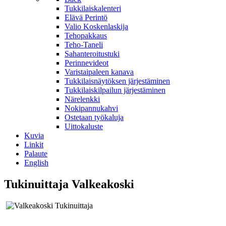
Tukkilaiskalenteri
Elävä Perintö
Valio Koskenlaskija
Tehopakkaus
Teho-Taneli
Sahanteroitustuki
Perinnevideot
Varistaipaleen kanava
Tukkilaisnäytöksen järjestäminen
Tukkilaiskilpailun järjestäminen
Närelenkki
Nokipannukahvi
Ostetaan työkaluja
Uittokaluste
Kuvia
Linkit
Palaute
English
Tukinuittaja Valkeakoski