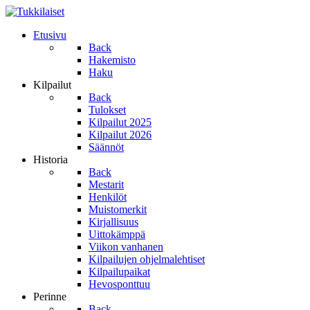
Etusivu
Back
Hakemisto
Haku
Kilpailut
Back
Tulokset
Kilpailut 2025
Kilpailut 2026
Säännöt
Historia
Back
Mestarit
Henkilöt
Muistomerkit
Kirjallisuus
Uittokämppä
Viikon vanhanen
Kilpailujen ohjelmalehtiset
Kilpailupaikat
Hevosponttuu
Perinne
Back