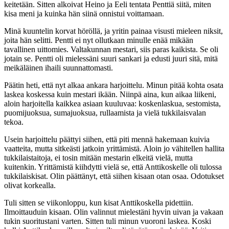
keitetään. Sitten alkoivat Heino ja Eeli tentata Penttiä siitä, miten
kisa meni ja kuinka hän siinä onnistui voittamaan.
Minä kuuntelin korvat höröllä, ja yritin painaa visusti mieleen niksit,
joita hän selitti. Pentti ei nyt ollutkaan minulle enää mikään
tavallinen uittomies. Valtakunnan mestari, siis paras kaikista. Se oli
jotain se. Pentti oli mielessäni suuri sankari ja edusti juuri sitä, mitä
meikäläinen ihaili suunnattomasti.
Päätin heti, että nyt alkaa ankara harjoittelu. Minun pitää kohta osata
laskea koskessa kuin mestari ikään. Niinpä aina, kun aikaa liikeni,
aloin harjoitella kaikkea asiaan kuuluvaa: koskenlaskua, sestomista,
puomijuoksua, sumajuoksua, rullaamista ja vielä tukkilaisvalan
tekoa.
Usein harjoittelu päättyi siihen, että piti mennä hakemaan kuivia
vaatteita, mutta sitkeästi jatkoin yrittämistä. Aloin jo vähitellen hallita
tukkilaistaitoja, ei tosin mitään mestarin elkeitä vielä, mutta
kuitenkin. Yrittämistä kiihdytti vielä se, että Anttikoskelle oli tulossa
tukkilaiskisat. Olin päättänyt, että siihen kisaan otan osaa. Odotukset
olivat korkealla.
Tuli sitten se viikonloppu, kun kisat Anttikoskella pidettiin.
Ilmoittauduin kisaan. Olin valinnut mielestäni hyvin uivan ja vakaan
tukin suoritustani varten. Sitten tuli minun vuoroni laskea. Koski