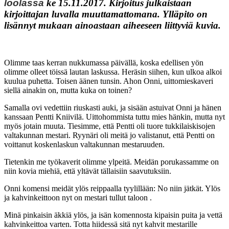
loolassa
ke 15.11.2017. Kirjoitus julkaistaan
kirjoittajan luvalla muuttamattomana. Ylläpito on
lisännyt mukaan ainoastaan aiheeseen liittyviä kuvia.
Olimme taas kerran nukkumassa päivällä, koska edellisen yön
olimme olleet töissä lautan laskussa. Heräsin siihen, kun ulkoa alkoi
kuulua puhetta. Toisen äänen tunsin. Ahon Onni, uittomieskaveri
siellä ainakin on, mutta kuka on toinen?
Samalla ovi vedettiin riuskasti auki, ja sisään astuivat Onni ja hänen
kanssaan Pentti Kniivilä. Uittohommista tuttu mies hänkin, mutta nyt
myös jotain muuta. Tiesimme, että Pentti oli tuore tukkilaiskisojen
valtakunnan mestari. Ryynäri oli meitä jo valistanut, että Pentti on
voittanut koskenlaskun valtakunnan mestaruuden.
Tietenkin me työkaverit olimme ylpeitä. Meidän porukassamme on
niin kovia miehiä, että yltävät tällaisiin saavutuksiin.
Onni komensi meidät ylös reippaalla tyylillään: No niin jätkät. Ylös
ja kahvinkeittoon nyt on mestari tullut taloon .
Minä pinkaisin äkkiä ylös, ja isän komennosta kipaisin puita ja vettä
kahvinkeittoa varten. Totta hiidessä sitä nyt kahvit mestarille