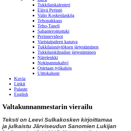
Tukkilaiskalenteri
Elävä Perintö
Valio Koskenlaskija
Tehopakkaus
Teho-Taneli
Sahanteroitustuki
Perinnevideot
Varistaipaleen kanava
Tukkilaisnäytöksen järjestäminen
Tukkilaiskilpailun järjestäminen
Närelenkki
Nokipannukahvi
Ostetaan työkaluja
Uittokaluste
Kuvia
Linkit
Palaute
English
Valtakunnanmestarin vierailu
Teksti on Leevi Sulkakosken kirjoittamaa
ja julkaistu Järviseudun Sanomien Lukijan