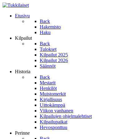
Etusivu
Back
Hakemisto
Haku
Kilpailut
Back
Tulokset
Kilpailut 2025
Kilpailut 2026
Säännöt
Historia
Back
Mestarit
Henkilöt
Muistomerkit
Kirjallisuus
Uittokämppä
Viikon vanhanen
Kilpailujen ohjelmalehtiset
Kilpailupaikat
Hevosponttuu
Perinne
Back