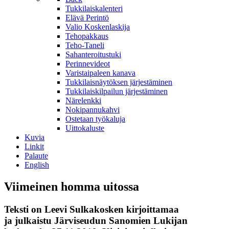
Tukkilaiskalenteri
Elävä Perintö
Valio Koskenlaskija
Tehopakkaus
Teho-Taneli
Sahanteroitustuki
Perinnevideot
Varistaipaleen kanava
Tukkilaisnäytöksen järjestäminen
Tukkilaiskilpailun järjestäminen
Närelenkki
Nokipannukahvi
Ostetaan työkaluja
Uittokaluste
Kuvia
Linkit
Palaute
English
Viimeinen homma uitossa
Teksti on Leevi Sulkakosken kirjoittamaa
ja julkaistu Järviseudun Sanomien Lukijan