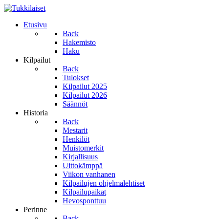
Etusivu
Back
Hakemisto
Haku
Kilpailut
Back
Tulokset
Kilpailut 2025
Kilpailut 2026
Säännöt
Historia
Back
Mestarit
Henkilöt
Muistomerkit
Kirjallisuus
Uittokämppä
Viikon vanhanen
Kilpailujen ohjelmalehtiset
Kilpailupaikat
Hevosponttuu
Perinne
Back