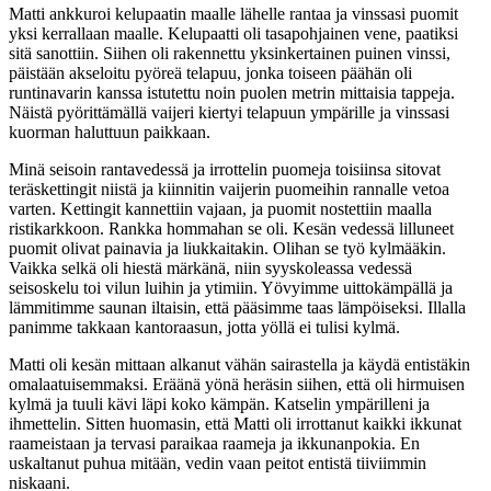
Matti ankkuroi kelupaatin maalle lähelle rantaa ja vinssasi puomit
yksi kerrallaan maalle. Kelupaatti oli tasapohjainen vene, paatiksi
sitä sanottiin. Siihen oli rakennettu yksinkertainen puinen vinssi,
päistään akseloitu pyöreä telapuu, jonka toiseen päähän oli
runtinavarin kanssa istutettu noin puolen metrin mittaisia tappeja.
Näistä pyörittämällä vaijeri kiertyi telapuun ympärille ja vinssasi
kuorman haluttuun paikkaan.
Minä seisoin rantavedessä ja irrottelin puomeja toisiinsa sitovat
teräskettingit niistä ja kiinnitin vaijerin puomeihin rannalle vetoa
varten. Kettingit kannettiin vajaan, ja puomit nostettiin maalla
ristikarkkoon. Rankka hommahan se oli. Kesän vedessä lilluneet
puomit olivat painavia ja liukkaitakin. Olihan se työ kylmääkin.
Vaikka selkä oli hiestä märkänä, niin syyskoleassa vedessä
seisoskelu toi vilun luihin ja ytimiin. Yövyimme uittokämpällä ja
lämmitimme saunan iltaisin, että pääsimme taas lämpöiseksi. Illalla
panimme takkaan kantoraasun, jotta yöllä ei tulisi kylmä.
Matti oli kesän mittaan alkanut vähän sairastella ja käydä entistäkin
omalaatuisemmaksi. Eräänä yönä heräsin siihen, että oli hirmuisen
kylmä ja tuuli kävi läpi koko kämpän. Katselin ympärilleni ja
ihmettelin. Sitten huomasin, että Matti oli irrottanut kaikki ikkunat
raameistaan ja tervasi paraikaa raameja ja ikkunanpokia. En
uskaltanut puhua mitään, vedin vaan peitot entistä tiiviimmin
niskaani.