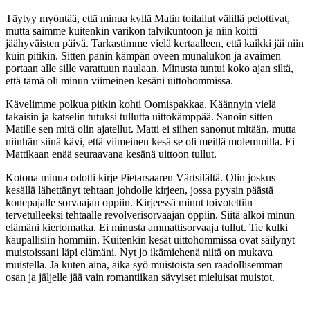
Täytyy myöntää, että minua kyllä Matin toilailut välillä pelottivat,
mutta saimme kuitenkin varikon talvikuntoon ja niin koitti
jäähyväisten päivä. Tarkastimme vielä kertaalleen, että kaikki jäi niin
kuin pitikin. Sitten panin kämpän oveen munalukon ja avaimen
portaan alle sille varattuun naulaan. Minusta tuntui koko ajan siltä,
että tämä oli minun viimeinen kesäni uittohommissa.
Kävelimme polkua pitkin kohti Oomispakkaa. Käännyin vielä
takaisin ja katselin tutuksi tullutta uittokämppää. Sanoin sitten
Matille sen mitä olin ajatellut. Matti ei siihen sanonut mitään, mutta
niinhän siinä kävi, että viimeinen kesä se oli meillä molemmilla. Ei
Mattikaan enää seuraavana kesänä uittoon tullut.
Kotona minua odotti kirje Pietarsaaren Värtsilältä. Olin joskus
kesällä lähettänyt tehtaan johdolle kirjeen, jossa pyysin päästä
konepajalle sorvaajan oppiin. Kirjeessä minut toivotettiin
tervetulleeksi tehtaalle revolverisorvaajan oppiin. Siitä alkoi minun
elämäni kiertomatka. Ei minusta ammattisorvaaja tullut. Tie kulki
kaupallisiin hommiin. Kuitenkin kesät uittohommissa ovat säilynyt
muistoissani läpi elämäni. Nyt jo ikämiehenä niitä on mukava
muistella. Ja kuten aina, aika syö muistoista sen raadollisemman
osan ja jäljelle jää vain romantiikan sävyiset mieluisat muistot.