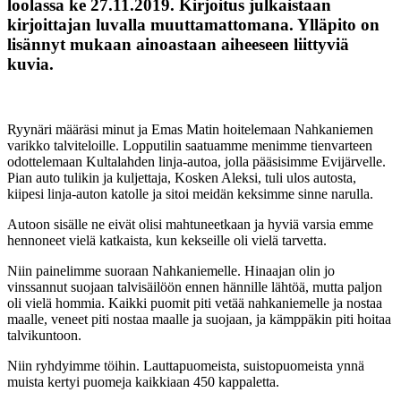
loolassa ke 27.11.2019. Kirjoitus julkaistaan
kirjoittajan luvalla muuttamattomana. Ylläpito on
lisännyt mukaan ainoastaan aiheeseen liittyviä
kuvia.
Ryynäri määräsi minut ja Emas Matin hoitelemaan Nahkaniemen
varikko talviteloille. Lopputilin saatuamme menimme tienvarteen
odottelemaan Kultalahden linja-autoa, jolla pääsisimme Evijärvelle.
Pian auto tulikin ja kuljettaja, Kosken Aleksi, tuli ulos autosta,
kiipesi linja-auton katolle ja sitoi meidän keksimme sinne narulla.
Autoon sisälle ne eivät olisi mahtuneetkaan ja hyviä varsia emme
hennoneet vielä katkaista, kun kekseille oli vielä tarvetta.
Niin painelimme suoraan Nahkaniemelle. Hinaajan olin jo
vinssannut suojaan talvisäilöön ennen hännille lähtöä, mutta paljon
oli vielä hommia. Kaikki puomit piti vetää nahkaniemelle ja nostaa
maalle, veneet piti nostaa maalle ja suojaan, ja kämppäkin piti hoitaa
talvikuntoon.
Niin ryhdyimme töihin. Lauttapuomeista, suistopuomeista ynnä
muista kertyi puomeja kaikkiaan 450 kappaletta.