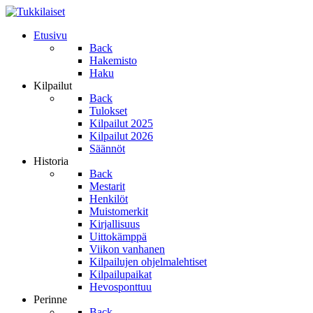
Etusivu
Back
Hakemisto
Haku
Kilpailut
Back
Tulokset
Kilpailut 2025
Kilpailut 2026
Säännöt
Historia
Back
Mestarit
Henkilöt
Muistomerkit
Kirjallisuus
Uittokämppä
Viikon vanhanen
Kilpailujen ohjelmalehtiset
Kilpailupaikat
Hevosponttuu
Perinne
Back