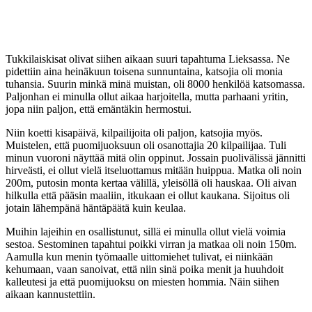
Tukkilaiskisat olivat siihen aikaan suuri tapahtuma Lieksassa. Ne
pidettiin aina heinäkuun toisena sunnuntaina, katsojia oli monia
tuhansia. Suurin minkä minä muistan, oli 8000 henkilöä katsomassa.
Paljonhan ei minulla ollut aikaa harjoitella, mutta parhaani yritin,
jopa niin paljon, että emäntäkin hermostui.
Niin koetti kisapäivä, kilpailijoita oli paljon, katsojia myös.
Muistelen, että puomijuoksuun oli osanottajia 20 kilpailijaa. Tuli
minun vuoroni näyttää mitä olin oppinut. Jossain puolivälissä jännitti
hirveästi, ei ollut vielä itseluottamus mitään huippua. Matka oli noin
200m, putosin monta kertaa välillä, yleisöllä oli hauskaa. Oli aivan
hilkulla että pääsin maaliin, itkukaan ei ollut kaukana. Sijoitus oli
jotain lähempänä häntäpäätä kuin keulaa.
Muihin lajeihin en osallistunut, sillä ei minulla ollut vielä voimia
sestoa. Sestominen tapahtui poikki virran ja matkaa oli noin 150m.
Aamulla kun menin työmaalle uittomiehet tulivat, ei niinkään
kehumaan, vaan sanoivat, että niin sinä poika menit ja huuhdoit
kalleutesi ja että puomijuoksu on miesten hommia. Näin siihen
aikaan kannustettiin.