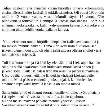
Tulipa mieleeni että minähän voisin kirjoittaa omasta kokemastani,
ensimmäisestä uitto kesästä ja tukkilaiskisoista. Oli vuosi 1950,
olin
tuolloin 12 vuotta vanha, vasta elokuulla täytin 13 vuotta. Olin
huhtikuun ja toukokuun Hanhijoella uitossa isän kanssa. Sain olla
emännän juoksupoikana, kuljin kahvipannun kanssa pitkin jokivartta
tarjoillen uittomiehille vonka paikalle kahvia.
Yhtiö ei ottanut omille kirjoille, niinpä tein isälle tavallaan töitä ja
isä maksoi minulle palkan. Tämä uitto kesti noin 4 viikkoa, sen
jälkeen pienen joen uitto oli ohi. Täällä uitossa ollessa ei ollut vielä
tukkilaiskisat mielessä.
Tuli kesäkuun alku ja isä lähti kyselemään töitä Lieksanjoelta, hän
oli ollut siellä aikaisemminkin luultavasti monia kesiä ennen ja
jälkeen sotia. Illalla isä palasi työhaku reissulta pienessä maistissa
Ulko-ovelta jo huusi, että me lähdetään yhdessä Lieksanjoelle
uittoon. Minä pääsen emännän juoksupojaksi, kankimieheksi,
emännän repsikaksi hyvällä lapsella on monta nimeä
.
Sama juttu, yhtiö ei ottanut suoraan omille kirjoille. Työnjohtaja ja
isä sopivat, että isä vastaa minusta. Jos, jotain tapahtuu.
Niinpä me seuraavana päivänä mentiin yhdessä Lieksan
Vasikkaniemeen (tämä oli se tukikohta, johon minä palasin 17