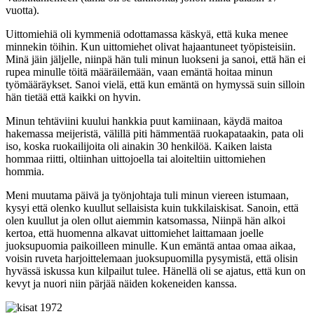
vuotta).
Uittomiehiä oli kymmeniä odottamassa käskyä, että kuka menee
minnekin töihin. Kun uittomiehet olivat hajaantuneet työpisteisiin.
Minä jäin jäljelle, niinpä hän tuli minun luokseni ja sanoi, että hän ei
rupea minulle töitä määräilemään, vaan emäntä hoitaa minun
työmääräykset. Sanoi vielä, että kun emäntä on hymyssä suin silloin
hän tietää että kaikki on hyvin.
Minun tehtäviini kuului hankkia puut kamiinaan, käydä maitoa
hakemassa meijeristä, välillä piti hämmentää ruokapataakin, pata oli
iso, koska ruokailijoita oli ainakin 30 henkilöä. Kaiken laista
hommaa riitti, oltiinhan uittojoella tai aloiteltiin uittomiehen
hommia.
Meni muutama päivä ja työnjohtaja tuli minun viereen istumaan,
kysyi että olenko kuullut sellaisista kuin tukkilaiskisat. Sanoin, että
olen kuullut ja olen ollut aiemmin katsomassa, Niinpä hän alkoi
kertoa, että huomenna alkavat uittomiehet laittamaan joelle
juoksupuomia paikoilleen minulle. Kun emäntä antaa omaa aikaa,
voisin ruveta harjoittelemaan juoksupuomilla pysymistä, että olisin
hyvässä iskussa kun kilpailut tulee. Hänellä oli se ajatus, että kun on
kevyt ja nuori niin pärjää näiden kokeneiden kanssa.