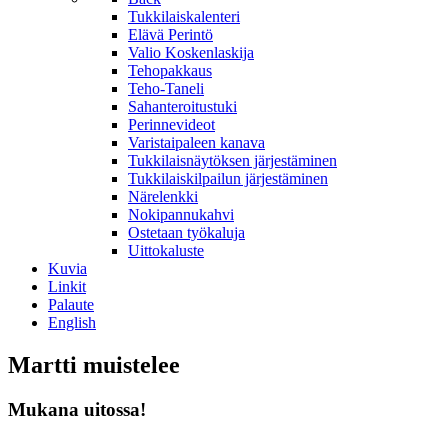
Tukkilaiskalenteri
Elävä Perintö
Valio Koskenlaskija
Tehopakkaus
Teho-Taneli
Sahanteroitustuki
Perinnevideot
Varistaipaleen kanava
Tukkilaisnäytöksen järjestäminen
Tukkilaiskilpailun järjestäminen
Närelenkki
Nokipannukahvi
Ostetaan työkaluja
Uittokaluste
Kuvia
Linkit
Palaute
English
Martti muistelee
Mukana uitossa!