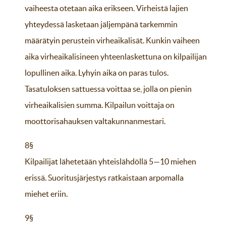
vaiheesta otetaan aika erikseen. Virheistä lajien
yhteydessä lasketaan jäljempänä tarkemmin
määrätyin perustein virheaikalisät. Kunkin vaiheen
aika virheaikalisineen yhteenlaskettuna on kilpailijan
lopullinen aika. Lyhyin aika on paras tulos.
Tasatuloksen sattuessa voittaa se, jolla on pienin
virheaikalisien summa. Kilpailun voittaja on
moottorisahauksen valtakunnanmestari.
8§
Kilpailijat lähetetään yhteislähdöllä 5—10 miehen
erissä. Suoritusjärjestys ratkaistaan arpomalla
miehet eriin.
9§