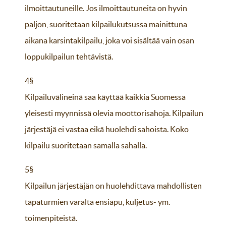
ilmoittautuneille. Jos ilmoittautuneita on hyvin
paljon, suoritetaan kilpailukutsussa mainittuna
aikana karsintakilpailu, joka voi sisältää vain osan
loppukilpailun tehtävistä.
4§
Kilpailuvälineinä saa käyttää kaikkia Suomessa
yleisesti myynnissä olevia moottorisahoja. Kilpailun
järjestäjä ei vastaa eikä huolehdi sahoista. Koko
kilpailu suoritetaan samalla sahalla.
5§
Kilpailun järjestäjän on huolehdittava mahdollisten
tapaturmien varalta ensiapu, kuljetus- ym.
toimenpiteistä.