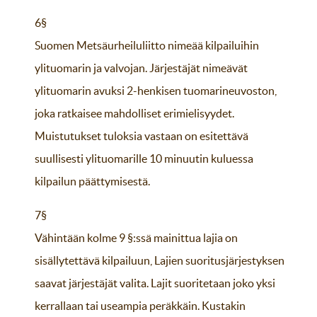
6§
Suomen Metsäurheiluliitto nimeää kilpailuihin
ylituomarin ja valvojan. Järjestäjät nimeävät
ylituomarin avuksi 2-henkisen tuomarineuvoston,
joka ratkaisee mahdolliset erimielisyydet.
Muistutukset tuloksia vastaan on esitettävä
suullisesti ylituomarille 10 minuutin kuluessa
kilpailun päättymisestä.
7§
Vähintään kolme 9 §:ssä mainittua lajia on
sisällytettävä kilpailuun, Lajien suoritusjärjestyksen
saavat järjestäjät valita. Lajit suoritetaan joko yksi
kerrallaan tai useampia peräkkäin. Kustakin