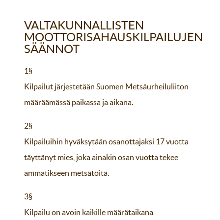
VALTAKUNNALLISTEN
MOOTTORISAHAUSKILPAILUJEN
SÄÄNNOT
1§
Kilpailut järjestetään Suomen Metsäurheiluliiton
määräämässä paikassa ja aikana.
2§
Kilpailuihin hyväksytään osanottajaksi 17 vuotta
täyttänyt mies, joka ainakin osan vuotta tekee
ammatikseen metsätöitä.
3§
Kilpailu on avoin kaikille määrätaikana