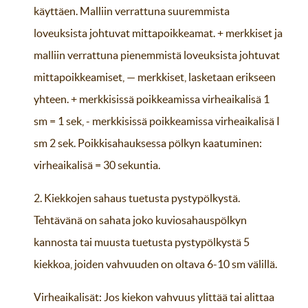
käyttäen. Malliin verrattuna suuremmista
loveuksista johtuvat mittapoikkeamat. + merkkiset ja
malliin verrattuna pienemmistä loveuksista johtuvat
mittapoikkeamiset, — merkkiset, lasketaan erikseen
yhteen. + merkkisissä poikkeamissa virheaikalisä 1
sm = 1 sek, - merkkisissä poikkeamissa virheaikalisä I
sm 2 sek. Poikkisahauksessa pölkyn kaatuminen:
virheaikalisä = 30 sekuntia.
2. Kiekkojen sahaus tuetusta pystypölkystä.
Tehtävänä on sahata joko kuviosahauspölkyn
kannosta tai muusta tuetusta pystypölkystä 5
kiekkoa, joiden vahvuuden on oltava 6-10 sm välillä.
Virheaikalisät: Jos kiekon vahvuus ylittää tai alittaa