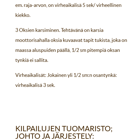
em. raja-arvon, on virheaikalisä 5 sek/ virheellinen
kiekko.
3 Oksien karsiminen. Tehtävänä on karsia
moottorisahalla oksia kuvaavat tapit tukista, joka on
maassa aluspuiden päällä, 1/2 sm pitempiä oksan
tynkiä ei sallita.
Virheaikalisät: Jokainen yli 1/2 sm:n osantynkä:
virheaikalisä 3 sek.
KILPAILUJEN TUOMARISTO;
JOHTO JA JÄRJESTELY: