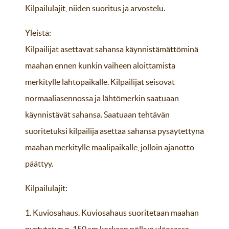
Kilpailulajit, niiden suoritus ja arvostelu.
Yleistä:
Kilpailijat asettavat sahansa käynnistämättöminä
maahan ennen kunkin vaiheen aloittamista
merkitylle lähtöpaikalle. Kilpailijat seisovat
normaaliasennossa ja lähtömerkin saatuaan
käynnistävät sahansa. Saatuaan tehtävän
suoritetuksi kilpailija asettaa sahansa pysäytettynä
maahan merkitylle maalipaikalle, jolloin ajanotto
päättyy.
Kilpailulajit:
1. Kuviosahaus. Kuviosahaus suoritetaan maahan
pystytetyn n. 150 sm korkean pölkyn yläosassa