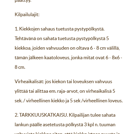
päättyy.
Kilpailulajit:
1. Kiekkojen sahaus tuetusta pystypölkystä.
Tehtävänä on sahata tuetusta pystypölkystä 5
kiekkoa, joiden vahvuuden on oltava 6 - 8 cm välillä,
tämän jälkeen kaatoloveus, jonka mitat ovat 6 - 8x6 -
8 cm.
Virheaikalisät: jos kiekon tai loveuksen vahvuus
ylittää tai alittaa em. raja-arvot, on virheaikalisä 5
sek. / virheellinen kiekko ja 5 sek /virheellinen loveus.
2. TARKKUUSKATKAISU. Kilpailijan tulee sahata
lankun päälle asetetusta pölkystä 3 kpl n. tuuman