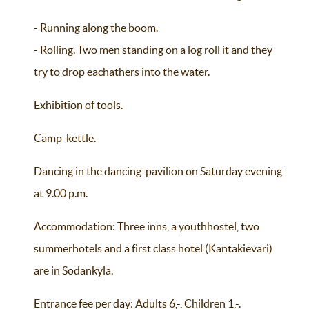
- Running along the boom.
- Rolling. Two men standing on a log roll it and they
try to drop eachathers into the water.
Exhibition of tools.
Camp-kettle.
Dancing in the dancing-pavilion on Saturday evening
at 9.00 p.m.
Accommodation: Three inns, a youthhostel, two
summerhotels and a first class hotel (Kantakievari)
are in Sodankylä.
Entrance fee per day: Adults 6,-, Children 1,-.