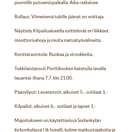
puomille putoamispaikalla. Aika ratkaisee
Rullaus. Viimeisenä tukille jäänyt on voittaja.
Näyttely Kilpailualueella esittelevät eri liikkeet
moottorisahoja ja muita metsätyövälineitä.
Kenttäravintola: Ruokaa ja virvokkeita.
Tukkilaistanssit Porttikosken katetulla lavalla
lauantai-iltana 7.7. klo 21.00.
Pääsyliput: Lavatanssit, aikuiset 5,-. sotilaat 1,-
Kilpailut, aikuiset 6,-, sotilaat ja lapset 1,-
Majoitukseen on käytettävissä Sodankylän
kirkonkylässä I lk hotelli, kolme matkustajakotia ja