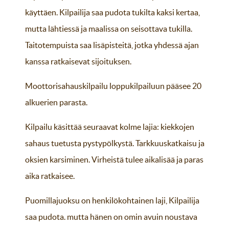
käyttäen. Kilpailija saa pudota tukilta kaksi kertaa,
mutta lähtiessä ja maalissa on seisottava tukilla.
Taitotempuista saa lisäpisteitä, jotka yhdessä ajan
kanssa ratkaisevat sijoituksen.
Moottorisahauskilpailu loppukilpailuun pääsee 20
alkuerien parasta.
Kilpailu käsittää seuraavat kolme lajia: kiekkojen
sahaus tuetusta pystypölkystä. Tarkkuuskatkaisu ja
oksien karsiminen. Virheistä tulee aikalisää ja paras
aika ratkaisee.
Puomillajuoksu on henkilökohtainen laji, Kilpailija
saa pudota. mutta hänen on omin avuin noustava