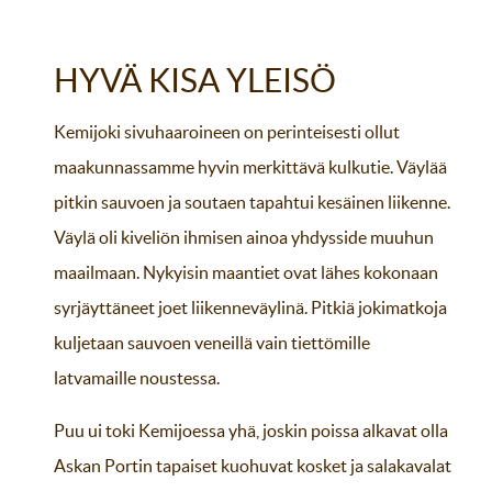
HYVÄ KISA YLEISÖ
Kemijoki sivuhaaroineen on perinteisesti ollut
maakunnassamme hyvin merkittävä kulkutie. Väylää
pitkin sauvoen ja soutaen tapahtui kesäinen liikenne.
Väylä oli kiveliön ihmisen ainoa yhdysside muuhun
maailmaan. Nykyisin maantiet ovat lähes kokonaan
syrjäyttäneet joet liikenneväylinä. Pitkiä jokimatkoja
kuljetaan sauvoen veneillä vain tiettömille
latvamaille noustessa.
Puu ui toki Kemijoessa yhä, joskin poissa alkavat olla
Askan Portin tapaiset kuohuvat kosket ja salakavalat