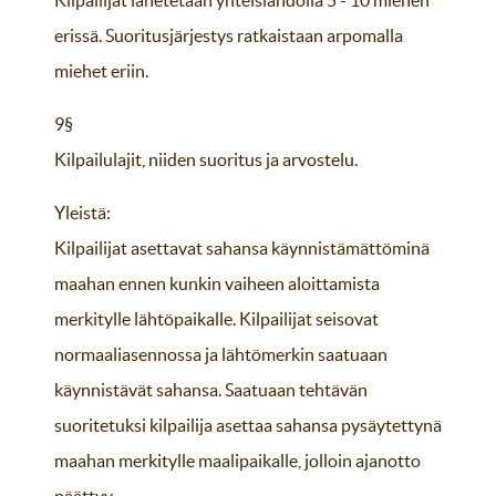
Kilpailijat lähetetään yhteislähdöllä 5 - 10 miehen
erissä. Suoritusjärjestys ratkaistaan arpomalla
miehet eriin.
9§
Kilpailulajit, niiden suoritus ja arvostelu.
Yleistä:
Kilpailijat asettavat sahansa käynnistämättöminä
maahan ennen kunkin vaiheen aloittamista
merkitylle lähtöpaikalle. Kilpailijat seisovat
normaaliasennossa ja lähtömerkin saatuaan
käynnistävät sahansa. Saatuaan tehtävän
suoritetuksi kilpailija asettaa sahansa pysäytettynä
maahan merkitylle maalipaikalle, jolloin ajanotto