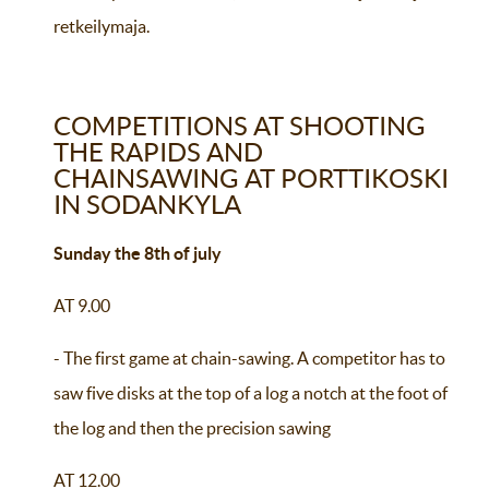
retkeilymaja.
COMPETITIONS AT SHOOTING
THE RAPIDS AND
CHAINSAWING AT PORTTIKOSKI
IN SODANKYLA
Sunday the 8th of july
AT 9.00
- The first game at chain-sawing. A competitor has to
saw five disks at the top of a log a notch at the foot of
the log and then the precision sawing
AT 12.00