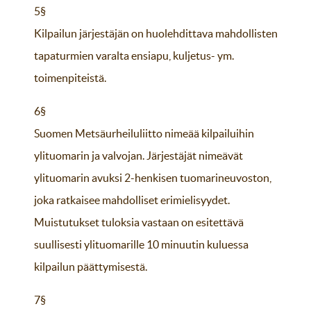
5§
Kilpailun järjestäjän on huolehdittava mahdollisten
tapaturmien varalta ensiapu, kuljetus- ym.
toimenpiteistä.
6§
Suomen Metsäurheiluliitto nimeää kilpailuihin
ylituomarin ja valvojan. Järjestäjät nimeävät
ylituomarin avuksi 2-henkisen tuomarineuvoston,
joka ratkaisee mahdolliset erimielisyydet.
Muistutukset tuloksia vastaan on esitettävä
suullisesti ylituomarille 10 minuutin kuluessa
kilpailun päättymisestä.
7§