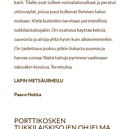
karit. Tilalle ovat tulleet voimalaitosaltaat ja peratut
uittoväylät, joissa puut kulkevat Ihmisen halun
mukaan. Vielä kuitenkin tarvitaan perinteellisiä
tukkilaistaitojakin. On osattava käyttää keksiä,
sauvonta ja airoja yhtä hyvin kuin aikaisemminkin.
On taidettava juoksu pitkin liukasta puomia ja
harvaa sumaa. Näitä taitoja pyrimme vaalimaan
näissäkin kisoissa. Tervetuloa.
LAPIN METSÄURHEILU
Paavo Hokka
PORTTIKOSKEN
TUKKILAISKISOJEN OHJELMA