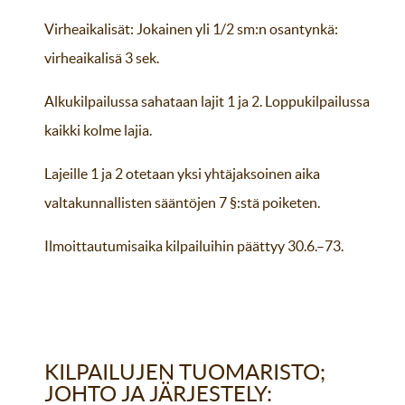
Virheaikalisät: Jokainen yli 1/2 sm:n osantynkä:
virheaikalisä 3 sek.
Alkukilpailussa sahataan lajit 1 ja 2. Loppukilpailussa
kaikki kolme lajia.
Lajeille 1 ja 2 otetaan yksi yhtäjaksoinen aika
valtakunnallisten sääntöjen 7 §:stä poiketen.
Ilmoittautumisaika kilpailuihin päättyy 30.6.–73.
KILPAILUJEN TUOMARISTO;
JOHTO JA JÄRJESTELY: