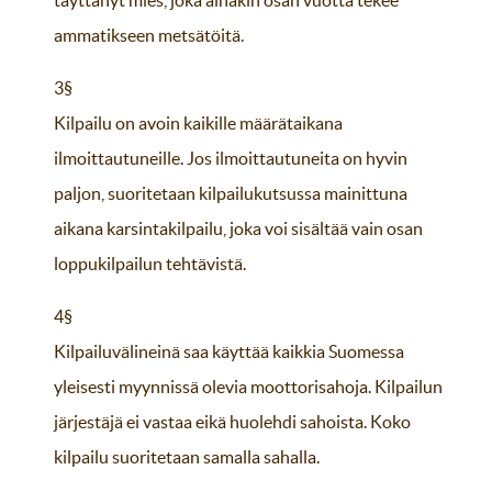
täyttänyt mies, joka ainakin osan vuotta tekee
ammatikseen metsätöitä.
3§
Kilpailu on avoin kaikille määrätaikana
ilmoittautuneille. Jos ilmoittautuneita on hyvin
paljon, suoritetaan kilpailukutsussa mainittuna
aikana karsintakilpailu, joka voi sisältää vain osan
loppukilpailun tehtävistä.
4§
Kilpailuvälineinä saa käyttää kaikkia Suomessa
yleisesti myynnissä olevia moottorisahoja. Kilpailun
järjestäjä ei vastaa eikä huolehdi sahoista. Koko
kilpailu suoritetaan samalla sahalla.