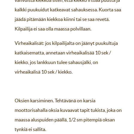
vahvuista kiekkoa siten, että kiekko irtoaa puusta ja
kalkki puukuidut katkeavat sahauksessa. Kuorta saa
jäädä pitämään kiekkoa kiinni tai se saa revetä.
Kilpailija ei saa olla maassa polvillaan.
Virheaikalisät: jos kilpailijalta on jäänyt puukultuja
katkaisematta, annetaan virheaikalisää 10 sek /
kiekko, jos lankkuun tulee sahausjälki, on
virheaikalisä 10 sek / kiekko.
Oksien karsiminen. Tehtävänä on karsia
moottorisahalla oksia kuvaavat tapit tukista, joka on
maassa aluspuiden päällä, 1/2 sm pitempiä oksan
tynkiä ei sallita.