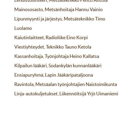
Lehdistösihteeri, Metsäteknikko Pentti Anttila
Mainososasto, Metsänhoitaja Hannu Vainio
Lipunmyynti ja järjestys, Metsäteknikko Timo
Luolamo
Kaiutinlaitteet, Radioliike Eino Korpi
Viestiyhteydet, Teknikko Tauno Ketola
Kassanhoitaja, Työnjohtaja Heino Kallatsa
Kilpailun lääkäri, Sodankylän kunnanlääkäri
Ensiapuryhmä, Lapin Jääkäripataljoona
Ravintola, Metsäalan työnjohtajien Naistoimikunta
Linja-autokuljetukset, Liikennöitsijä Yrjö Uimaniemi