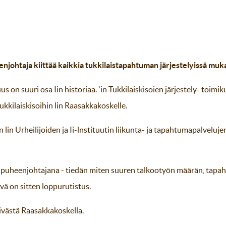
johtaja kiittää kaikkia tukkilaistapahtuman järjestelyissä muka
us on suuri osa Iin historiaa. 'in Tukkilaiskisoien järjestely- toim
ukkilaiskisoihin lin Raasakkakoskelle.
 lin Urheilijoiden ja Ii-lnstituutin liikunta- ja tapahtumapalvelu
 puheenjohtajana - tiedän miten suuren talkootyön määrän, tapaht
ä on sitten loppurutistus.
västä Raasakkakoskella.