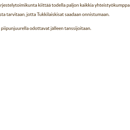
jestelytoimikunta kiittää todella paljon kaikkia yhteistyökumppaneit
sta tarvitaan, jotta Tukkilaiskisat saadaan onnistumaan.
ä piipunjuurella odottavat jälleen tanssijoitaan.