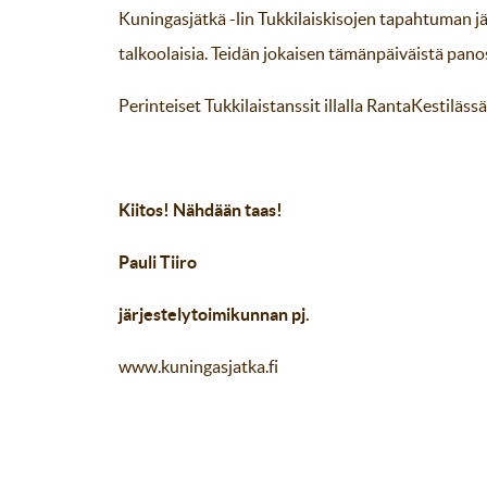
Kuningasjätkä -lin Tukkilaiskisojen tapahtuman jär
talkoolaisia. Teidän jokaisen tämänpäiväistä pano
Perinteiset Tukkilaistanssit illalla RantaKestiläss
Kiitos! Nähdään taas!
Pauli Tiiro
järjestelytoimikunnan pj.
www.kuningasjatka.fi