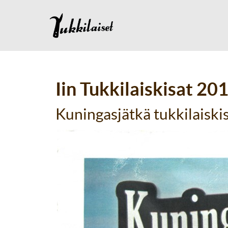
Iin Tukkilaiskisat 20
Kuningasjätkä tukkilaiskisa