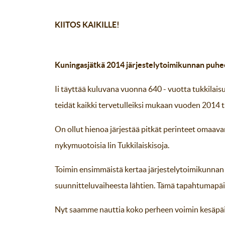
KIITOS KAIKILLE!
Kuningasjätkä 2014 järjestelytoimikunnan puheen
Ii täyttää kuluvana vuonna 640 - vuotta tukkilaisu
teidät kaikki tervetulleiksi mukaan vuoden 2014 t
On ollut hienoa järjestää pitkät perinteet omaavan
nykymuotoisia lin Tukkilaiskisoja.
Toimin ensimmäistä kertaa järjestelytoimikunnan
suunnitteluvaiheesta lähtien. Tämä tapahtumapäiv
Nyt saamme nauttia koko perheen voimin kesäpäi