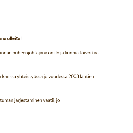
na olleita!
ikunnan puheenjohtajana on ilo ja kunnia toivottaa
jen kanssa yhteistyössä jo vuodesta 2003 lähtien
uman järjestäminen vaatii, jo