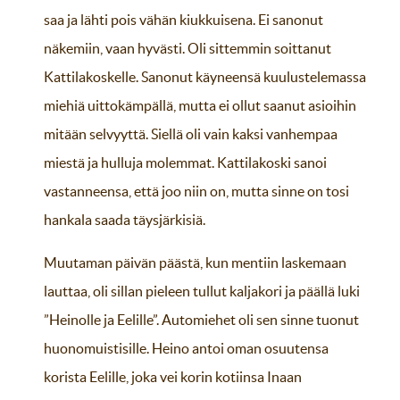
saa ja lähti pois vähän kiukkuisena. Ei sanonut
näkemiin, vaan hyvästi. Oli sittemmin soittanut
Kattilakoskelle. Sanonut käyneensä kuulustelemassa
miehiä uittokämpällä, mutta ei ollut saanut asioihin
mitään selvyyttä. Siellä oli vain kaksi vanhempaa
miestä ja hulluja molemmat. Kattilakoski sanoi
vastanneensa, että joo niin on, mutta sinne on tosi
hankala saada täysjärkisiä.
Muutaman päivän päästä, kun mentiin laskemaan
lauttaa, oli sillan pieleen tullut kaljakori ja päällä luki
”Heinolle ja Eelille”. Automiehet oli sen sinne tuonut
huonomuistisille. Heino antoi oman osuutensa
korista Eelille, joka vei korin kotiinsa Inaan