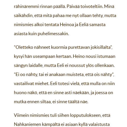
rähinäremmi rinnan päällä. Päivää toivoteltiin. Minä
säikähdin, että mitä pahaa me nyt ollaan tehty, mutta
nimismies alkoi tentata Heinoa ja Eeliä samasta
asiasta kuin puhelimessakin.
”Oletteko nähneet kuormia purettavan jokisillalta”,
kysyi hän useampaan kertaan. Heino nousi istumaan
sängyn laidalle, mutta Eeli ei noussut ylös ollenkaan.
”Ei oo nähty, tai ei anakaan muisteta, että ois nähty”,
vastailivat miehet. Eeli totesi vielä, että mulla on niin
huono näkö, että en sinne asti näekään, ja joessa on
mutka ennen siltaa, ei sinne täältä näe.
Viimein nimismies tuli siihen lopputulokseen, että
Nahkaniemen kämpältä ei asiaan kyllä valaistusta