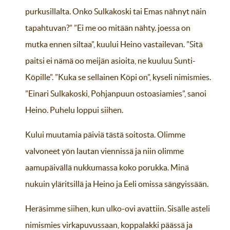
purkusillalta. Onko Sulkakoski tai Emas nähnyt näin
tapahtuvan?” ”Ei me oo mitään nähty. joessa on
mutka ennen siltaa”, kuului Heino vastailevan. ”Sitä
paitsi ei nämä oo meijän asioita, ne kuuluu Sunti-
Köpille”. ”Kuka se sellainen Köpi on”, kyseli nimismies.
”Einari Sulkakoski, Pohjanpuun ostoasiamies”, sanoi
Heino. Puhelu loppui siihen.
Kului muutamia päiviä tästä soitosta. Olimme
valvoneet yön lautan viennissä ja niin olimme
aamupäivällä nukkumassa koko porukka. Minä
nukuin yläritsillä ja Heino ja Eeli omissa sängyissään.
Heräsimme siihen, kun ulko-ovi avattiin. Sisälle asteli
nimismies virkapuvussaan, koppalakki päässä ja