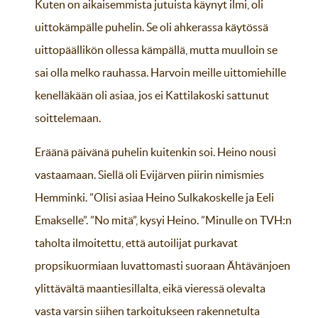
Kuten on aikaisemmista jutuista käynyt ilmi, oli
uittokämpälle puhelin. Se oli ahkerassa käytössä
uittopäällikön ollessa kämpällä, mutta muulloin se
sai olla melko rauhassa. Harvoin meille uittomiehille
kenelläkään oli asiaa, jos ei Kattilakoski sattunut
soittelemaan.
Eräänä päivänä puhelin kuitenkin soi. Heino nousi
vastaamaan. Siellä oli Evijärven piirin nimismies
Hemminki. ”Olisi asiaa Heino Sulkakoskelle ja Eeli
Emakselle”. ”No mitä”, kysyi Heino. ”Minulle on TVH:n
taholta ilmoitettu, että autoilijat purkavat
propsikuormiaan luvattomasti suoraan Ähtävänjoen
ylittävältä maantiesillalta, eikä vieressä olevalta
vasta varsin siihen tarkoitukseen rakennetulta