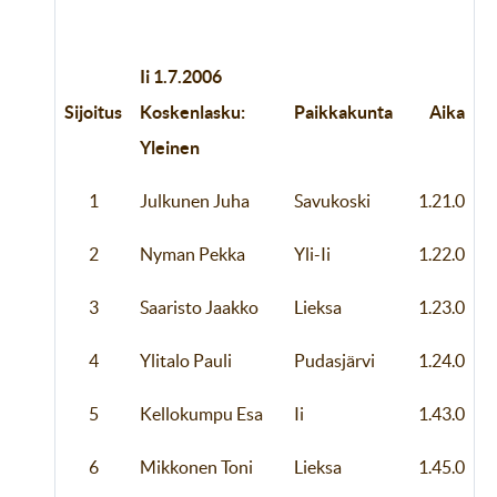
Ii 1.7.2006
Sijoitus
Koskenlasku:
Paikkakunta
Aika
Yleinen
1
Julkunen Juha
Savukoski
1.21.0
2
Nyman Pekka
Yli-Ii
1.22.0
3
Saaristo Jaakko
Lieksa
1.23.0
4
Ylitalo Pauli
Pudasjärvi
1.24.0
5
Kellokumpu Esa
Ii
1.43.0
6
Mikkonen Toni
Lieksa
1.45.0