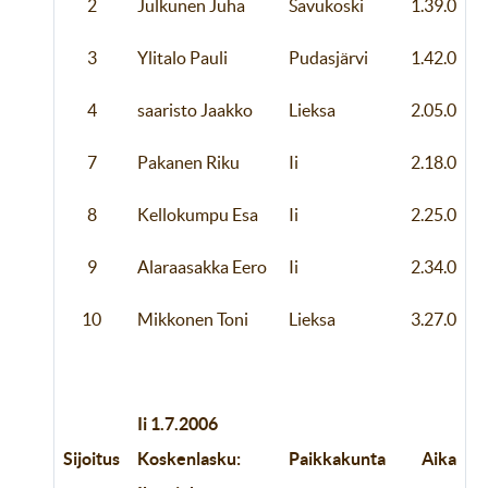
2
Julkunen Juha
Savukoski
1.39.0
3
Ylitalo Pauli
Pudasjärvi
1.42.0
4
saaristo Jaakko
Lieksa
2.05.0
7
Pakanen Riku
Ii
2.18.0
8
Kellokumpu Esa
Ii
2.25.0
9
Alaraasakka Eero
Ii
2.34.0
10
Mikkonen Toni
Lieksa
3.27.0
Ii 1.7.2006
Sijoitus
Koskenlasku:
Paikkakunta
Aika