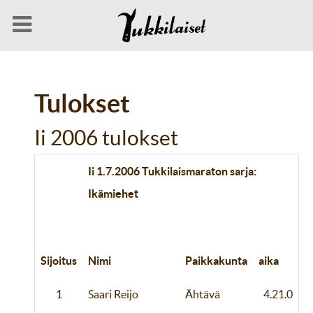
Tulokset
Ii 2006 tulokset
Ii 1.7.2006 Tukkilaismaraton sarja:
Ikämiehet
Sijoitus
Nimi
Paikkakunta
aika
1
Saari Reijo
Ähtävä
4.21.0