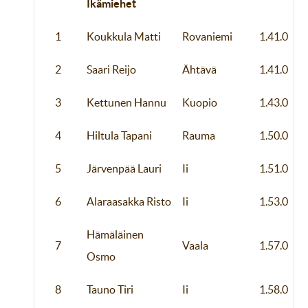
Ikämiehet
1
Koukkula Matti
Rovaniemi
1.41.0
2
Saari Reijo
Ähtävä
1.41.0
3
Kettunen Hannu
Kuopio
1.43.0
4
Hiltula Tapani
Rauma
1.50.0
5
Järvenpää Lauri
Ii
1.51.0
6
Alaraasakka Risto
Ii
1.53.0
Hämäläinen
7
Vaala
1.57.0
Osmo
8
Tauno Tiri
Ii
1.58.0