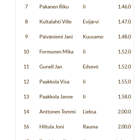
7
Pakanen Riku
Ii
1.46.0
8
Kultalahti Ville
Evijärvi
1.47.0
9
Päiväniemi Jani
Kuusamo
1.48.0
10
Formunen Mika
Ii
1.52.0
11
Gunell Jan
Edsevö
1.52.0
12
Paakkola Visa
Ii
1.55.0
13
Paakkola Janne
Ii
1.58.0
14
Anttonen Tommi
Lieksa
2.00.0
16
Hiltula Joni
Rauma
2.00.0