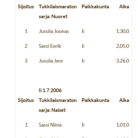
Sijoitus
Tukkilaismaraton
Paikkakunta
Aika
sarja: Nuoret
1
Jussila Joonas
Ii
1.30.0
2
Sassi Eerik
Ii
2.05.0
3
Jussila Jere
Ii
3.26.0
Ii 1.7.2006
Sijoitus
Tukkilaismaraton
Paikkakunta
Aika
sarja: Naiset
1
Sassi Niina
Ii
1.01.0