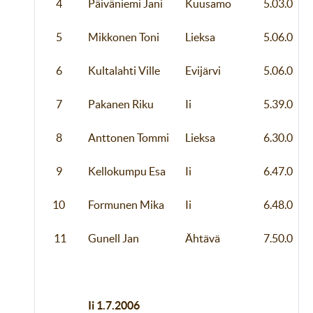
4
Päiväniemi Jani
Kuusamo
5.03.0
5
Mikkonen Toni
Lieksa
5.06.0
6
Kultalahti Ville
Evijärvi
5.06.0
7
Pakanen Riku
Ii
5.39.0
8
Anttonen Tommi
Lieksa
6.30.0
9
Kellokumpu Esa
Ii
6.47.0
10
Formunen Mika
Ii
6.48.0
11
Gunell Jan
Ähtävä
7.50.0
Ii 1.7.2006