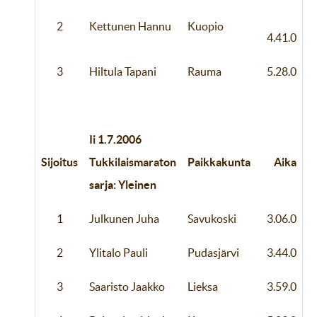
2
Kettunen Hannu
Kuopio
4.41.0
3
Hiltula Tapani
Rauma
5.28.0
Ii 1.7.2006
Sijoitus
Tukkilaismaraton
Paikkakunta
Aika
sarja: Yleinen
1
Julkunen Juha
Savukoski
3.06.0
2
Ylitalo Pauli
Pudasjärvi
3.44.0
3
Saaristo Jaakko
Lieksa
3.59.0