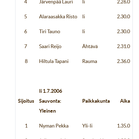
4
Järvenpää Lauri
Ii
2.26.0
5
Alaraasakka Risto
Ii
2.30.0
6
Tiri Tauno
Ii
2.30.0
7
Saari Reijo
Ähtävä
2.31.0
8
Hiltula Tapani
Rauma
2.36.0
Ii 1.7.2006
Sijoitus
Sauvonta:
Paikkakunta
Aika
Yleinen
1
Nyman Pekka
Yli-Ii
1.35.0