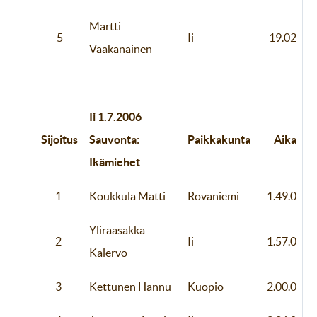
Martti
5
Ii
19.02
Vaakanainen
Ii 1.7.2006
Sijoitus
Sauvonta:
Paikkakunta
Aika
Ikämiehet
1
Koukkula Matti
Rovaniemi
1.49.0
Yliraasakka
2
Ii
1.57.0
Kalervo
3
Kettunen Hannu
Kuopio
2.00.0