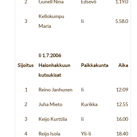
2
Gunell Nina
Edsevö
1.19.0
Kellokumpu
3
Ii
5.58.0
Maria
Ii 1.7.2006
Sijoitus
Halonhakkuun
Paikkakunta
Aika
kutsukisat
1
Reino Janhunen
Ii
12:09
2
Juha Mieto
Kurikka
12.55
3
Keijo Kurttila
Ii
16.00
4
Reijo Isola
Yli-Ii
18.40