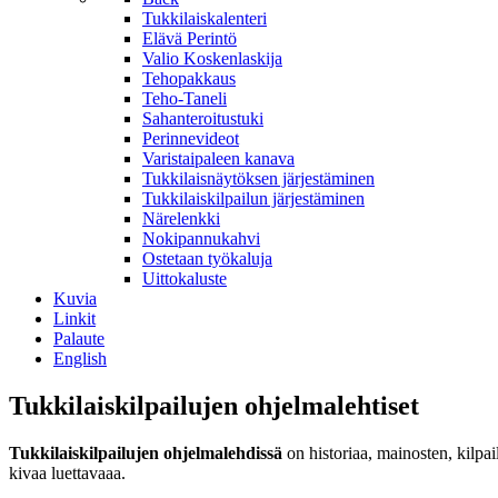
Tukkilaiskalenteri
Elävä Perintö
Valio Koskenlaskija
Tehopakkaus
Teho-Taneli
Sahanteroitustuki
Perinnevideot
Varistaipaleen kanava
Tukkilaisnäytöksen järjestäminen
Tukkilaiskilpailun järjestäminen
Närelenkki
Nokipannukahvi
Ostetaan työkaluja
Uittokaluste
Kuvia
Linkit
Palaute
English
Tukkilaiskilpailujen ohjelmalehtiset
Tukkilaiskilpailujen ohjelmalehdissä
on historiaa, mainosten, kilpail
kivaa luettavaaa.