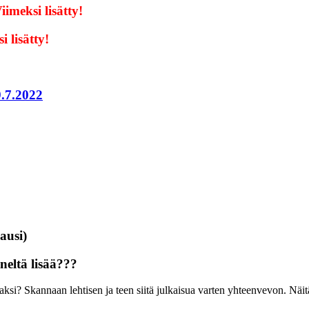
iimeksi lisätty!
i lisätty!
9.7.2022
ausi)
neltä lisää???
si? Skannaan lehtisen ja teen siitä julkaisua varten yhteenvevon. Näitä j