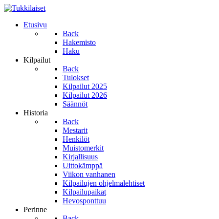
Etusivu
Back
Hakemisto
Haku
Kilpailut
Back
Tulokset
Kilpailut 2025
Kilpailut 2026
Säännöt
Historia
Back
Mestarit
Henkilöt
Muistomerkit
Kirjallisuus
Uittokämppä
Viikon vanhanen
Kilpailujen ohjelmalehtiset
Kilpailupaikat
Hevosponttuu
Perinne
Back