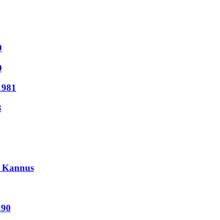
9
9
1981
3
0 Kannus
.90