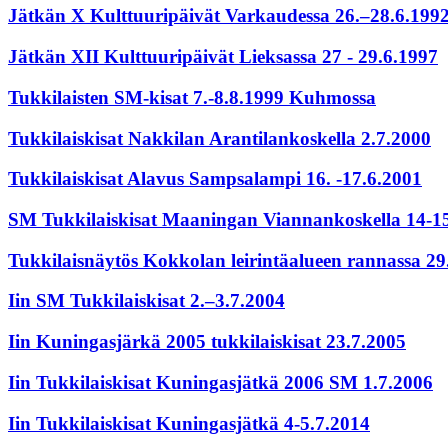
Jätkän X Kulttuuripäivät Varkaudessa 26.–28.6.199
Jätkän XII Kulttuuripäivät Lieksassa 27 - 29.6.1997
Tukkilaisten SM-kisat 7.-8.8.1999 Kuhmossa
Tukkilaiskisat Nakkilan Arantilankoskella 2.7.2000
Tukkilaiskisat Alavus Sampsalampi 16. -17.6.2001
SM Tukkilaiskisat Maaningan Viannankoskella 14-1
Tukkilaisnäytös Kokkolan leirintäalueen rannassa 29
Iin SM Tukkilaiskisat 2.–3.7.2004
Iin Kuningasjärkä 2005 tukkilaiskisat 23.7.2005
Iin Tukkilaiskisat Kuningasjätkä 2006 SM 1.7.2006
Iin Tukkilaiskisat Kuningasjätkä 4-5.7.2014