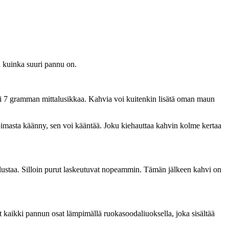
ä kuinka suuri pannu on.
tai 7 gramman mittalusikkaa. Kahvia voi kuitenkin lisätä oman maun
oimasta käänny, sen voi kääntää. Joku kiehauttaa kahvin kolme kertaa
lustaa. Silloin purut laskeutuvat nopeammin. Tämän jälkeen kahvi on
 kaikki pannun osat lämpimällä ruokasoodaliuoksella, joka sisältää