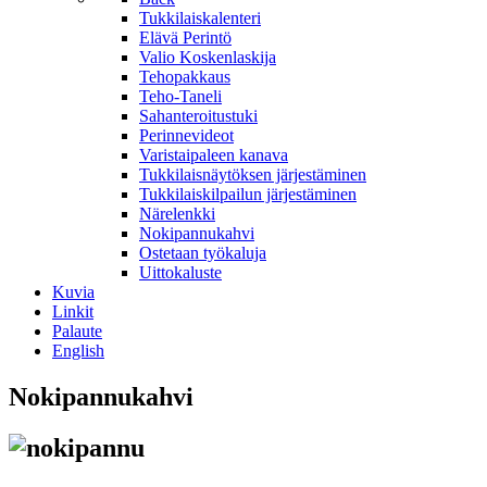
Tukkilaiskalenteri
Elävä Perintö
Valio Koskenlaskija
Tehopakkaus
Teho-Taneli
Sahanteroitustuki
Perinnevideot
Varistaipaleen kanava
Tukkilaisnäytöksen järjestäminen
Tukkilaiskilpailun järjestäminen
Närelenkki
Nokipannukahvi
Ostetaan työkaluja
Uittokaluste
Kuvia
Linkit
Palaute
English
Nokipannukahvi