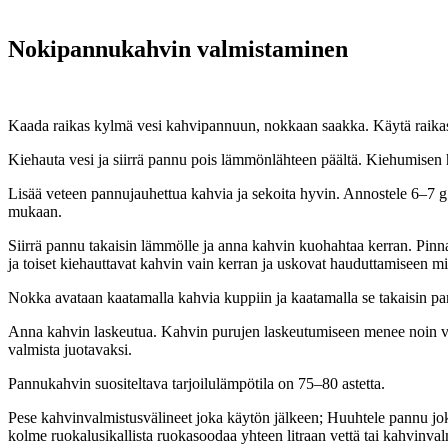
Nokipannukahvin valmistaminen
Kaada raikas kylmä vesi kahvipannuun, nokkaan saakka. Käytä raikasta
Kiehauta vesi ja siirrä pannu pois lämmönlähteen päältä. Kiehumisen
Lisää veteen pannujauhettua kahvia ja sekoita hyvin. Annostele 6–7 g
mukaan.
Siirrä pannu takaisin lämmölle ja anna kahvin kuohahtaa kerran. Pinn
ja toiset kiehauttavat kahvin vain kerran ja uskovat hauduttamiseen 
Nokka avataan kaatamalla kahvia kuppiin ja kaatamalla se takaisin 
Anna kahvin laskeutua. Kahvin purujen laskeutumiseen menee noin vii
valmista juotavaksi.
Pannukahvin suositeltava tarjoilulämpötila on 75–80 astetta.
Pese kahvinvalmistusvälineet joka käytön jälkeen; Huuhtele pannu jok
kolme ruokalusikallista ruokasoodaa yhteen litraan vettä tai kahvinval