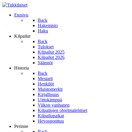
Etusivu
Back
Hakemisto
Haku
Kilpailut
Back
Tulokset
Kilpailut 2025
Kilpailut 2026
Säännöt
Historia
Back
Mestarit
Henkilöt
Muistomerkit
Kirjallisuus
Uittokämppä
Viikon vanhanen
Kilpailujen ohjelmalehtiset
Kilpailupaikat
Hevosponttuu
Perinne
Back