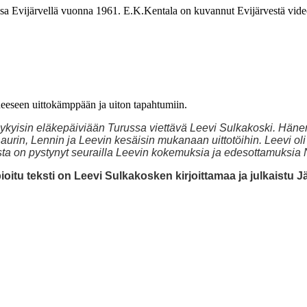
ssa Evijärvellä vuonna 1961. E.K.Kentala on kuvannut Evijärvestä vid
neeseen uittokämppään ja uiton tapahtumiin.
 nykyisin eläkepäiviään Tu
russa viettävä Leevi Sulkakoski. Hän
rin, Lennin ja Leevin kesäisin mukanaan uittotöihin. Leevi oli h
sta on pystynyt seurailla Leevin kokemuksia ja edesottamuksia
pioitu teksti on Leevi Sulkakosken kirjoittamaa ja julkaist