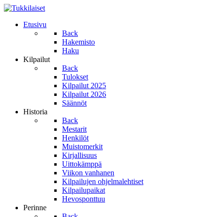
Etusivu
Back
Hakemisto
Haku
Kilpailut
Back
Tulokset
Kilpailut 2025
Kilpailut 2026
Säännöt
Historia
Back
Mestarit
Henkilöt
Muistomerkit
Kirjallisuus
Uittokämppä
Viikon vanhanen
Kilpailujen ohjelmalehtiset
Kilpailupaikat
Hevosponttuu
Perinne
Back