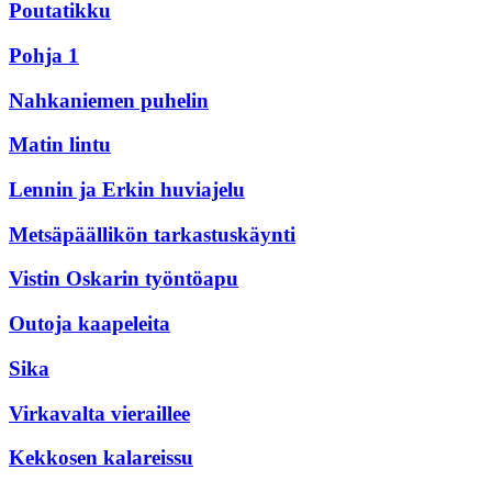
Poutatikku
Pohja 1
Nahkaniemen puhelin
Matin lintu
Lennin ja Erkin huviajelu
Metsäpäällikön tarkastuskäynti
Vistin Oskarin työntöapu
Outoja kaapeleita
Sika
Virkavalta vieraillee
Kekkosen kalareissu