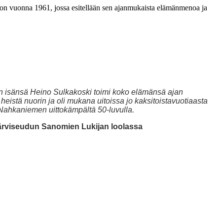
eon vuonna 1961, jossa esitellään sen ajanmukaista elämänmenoa ja
en isänsä Heino Sulkakoski toimi koko elämänsä ajan
eistä nuorin ja oli mukana uitoissa jo kaksitoistavuotiaasta
 Nahkaniemen uittokämpältä 50-luvulla.
u Järviseudun Sanomien Lukijan loolassa