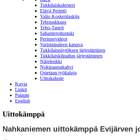
Tukkilaiskalenteri
Elävä Perintö
Valio Koskenlaskija
Tehopakkaus
Teho-Taneli
Sahanteroitustuki
Perinnevideot
Varistaipaleen kanava
Tukkilaisnäytöksen järjestäminen
Tukkilaiskilpailun järjestäminen
Närelenkki
Nokipannukahvi
Ostetaan työkaluja
Uittokaluste
Kuvia
Linkit
Palaute
English
Uittokämppä
Nahkaniemen uittokämppä Evijärven jo