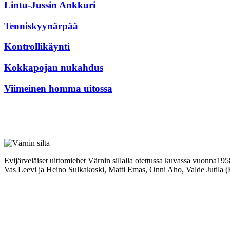
Lintu-Jussin Ankkuri
Tenniskyynärpää
Kontrollikäynti
Kokkapojan nukahdus
Viimeinen homma uitossa
Evijärveläiset uittomiehet Värnin sillalla otettussa kuvassa vuonna1
Vas Leevi ja Heino Sulkakoski, Matti Emas, Onni Aho, Valde Jutila (R