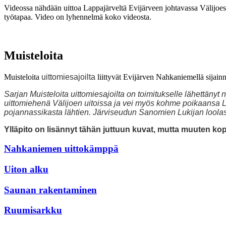
Videossa nähdään uittoa Lappajärveltä Evijärveen johtavassa Välijoe
työtapaa. Video on lyhennelmä koko videosta.
Muisteloita
Muisteloita
uittomiesajoilta
liittyvät Evijärven Nahkaniemellä sijain
Sarjan Muisteloita uittomiesajoilta on toimitukselle lähettänyt
uittomiehenä Välijoen uitoissa ja vei myös kohme poikaansa Lau
pojannassikasta lähtien. Järviseudun Sanomien Lukijan loola
Ylläpito on lisännyt tähän juttuun kuvat, mutta muuten ko
Nahkaniemen uittokämppä
Uiton alku
Saunan rakentaminen
Ruumisarkku