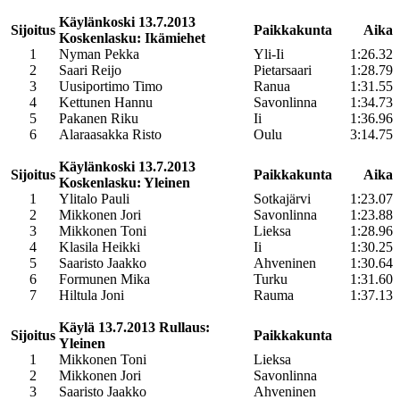
Käylänkoski 13.7.2013
Sijoitus
Paikkakunta
Aika
Koskenlasku: Ikämiehet
1
Nyman Pekka
Yli-Ii
1:26.32
2
Saari Reijo
Pietarsaari
1:28.79
3
Uusiportimo Timo
Ranua
1:31.55
4
Kettunen Hannu
Savonlinna
1:34.73
5
Pakanen Riku
Ii
1:36.96
6
Alaraasakka Risto
Oulu
3:14.75
Käylänkoski 13.7.2013
Sijoitus
Paikkakunta
Aika
Koskenlasku: Yleinen
1
Ylitalo Pauli
Sotkajärvi
1:23.07
2
Mikkonen Jori
Savonlinna
1:23.88
3
Mikkonen Toni
Lieksa
1:28.96
4
Klasila Heikki
Ii
1:30.25
5
Saaristo Jaakko
Ahveninen
1:30.64
6
Formunen Mika
Turku
1:31.60
7
Hiltula Joni
Rauma
1:37.13
Käylä 13.7.2013 Rullaus:
Sijoitus
Paikkakunta
Yleinen
1
Mikkonen Toni
Lieksa
2
Mikkonen Jori
Savonlinna
3
Saaristo Jaakko
Ahveninen