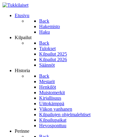
Etusivu
Back
Hakemisto
Haku
Kilpailut
Back
Tulokset
Kilpailut 2025
Kilpailut 2026
Säännöt
Historia
Back
Mestarit
Henkilöt
Muistomerkit
Kirjallisuus
Uittokämppä
Viikon vanhanen
Kilpailujen ohjelmalehtiset
Kilpailupaikat
Hevosponttuu
Perinne
Back