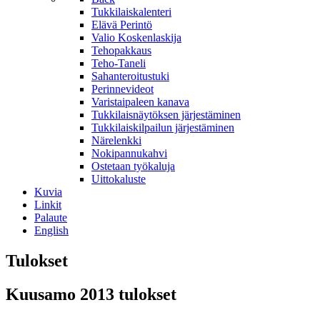
Tukkilaiskalenteri
Elävä Perintö
Valio Koskenlaskija
Tehopakkaus
Teho-Taneli
Sahanteroitustuki
Perinnevideot
Varistaipaleen kanava
Tukkilaisnäytöksen järjestäminen
Tukkilaiskilpailun järjestäminen
Närelenkki
Nokipannukahvi
Ostetaan työkaluja
Uittokaluste
Kuvia
Linkit
Palaute
English
Tulokset
Kuusamo 2013 tulokset