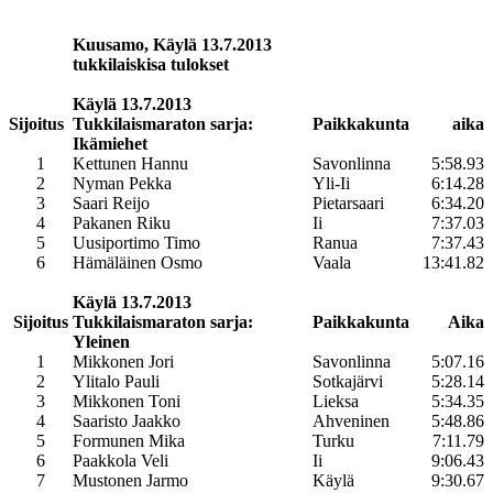
Kuusamo, Käylä 13
.7.2013
tukkilaiskisa tulokset
Käylä 13.7.2013
Sijoitus
Tukkilaismaraton sarja:
Paikkakunta
aika
Ikämiehet
1
Kettunen Hannu
Savonlinna
5:58.93
2
Nyman Pekka
Yli-Ii
6:14.28
3
Saari Reijo
Pietarsaari
6:34.20
4
Pakanen Riku
Ii
7:37.03
5
Uusiportimo Timo
Ranua
7:37.43
6
Hämäläinen Osmo
Vaala
13:41.82
Käylä 13.7.2013
Sijoitus
Tukkilaismaraton sarja:
Paikkakunta
Aika
Yleinen
1
Mikkonen Jori
Savonlinna
5:07.16
2
Ylitalo Pauli
Sotkajärvi
5:28.14
3
Mikkonen Toni
Lieksa
5:34.35
4
Saaristo Jaakko
Ahveninen
5:48.86
5
Formunen Mika
Turku
7:11.79
6
Paakkola Veli
Ii
9:06.43
7
Mustonen Jarmo
Käylä
9:30.67