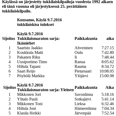
Käylässä on järjestetty tukkilaiskilpailuja vuodesta 1992 alkaen
eli tänä vuonna oli järjestyksessä 25. perättäinen
tukkilaiskilpailu.
Kuusamo, Käylä 9
.7.2016
tukkilaiskisa tulokset
Käylä 9.7.2016
Sijoitus
Tukkilaismaraton sarja:
Paikkakunta
aika
Ikämiehet
1
Saaristo Jaakko
Ahveninen
7:27.15
2
Koukkula Matti
Oulu
7:42.80
3
Pakanen Riku
Ii
7:48.44
4
Uusiportimo Timo
Ranua
8:05.62
5
Hiltula Tapani
Rauma
8:34.72
6
Saari Reijo
Pietarsaari
10:08.05
7
Pöyhölä Markku
Ylöjärvi
15:00.98
Käylä 9.7.2016
Sijoitus
Paikkakunta
Aika
Tukkilaismaraton sarja: Yleinen
1
Mikkonen Jori
Savonlinna
5:18.16
2
Ylitalo Pauli
Sotkajärvi
5:41.14
3
Mikkonen Toni
Lieksa
6:32.46
4
Hiltula Joni
Hämeenlinna
7:04.34
5
Klasila Heikki
Järvenpää
7:52.54