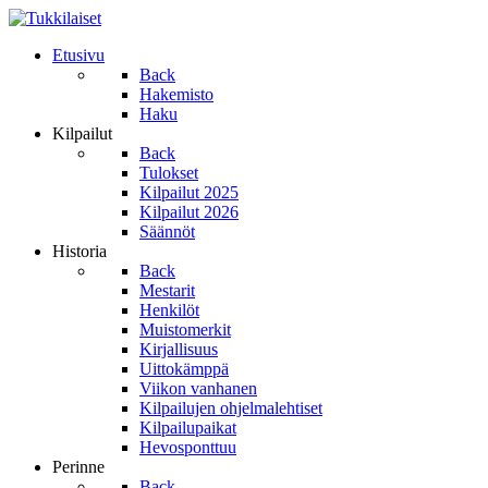
Etusivu
Back
Hakemisto
Haku
Kilpailut
Back
Tulokset
Kilpailut 2025
Kilpailut 2026
Säännöt
Historia
Back
Mestarit
Henkilöt
Muistomerkit
Kirjallisuus
Uittokämppä
Viikon vanhanen
Kilpailujen ohjelmalehtiset
Kilpailupaikat
Hevosponttuu
Perinne
Back