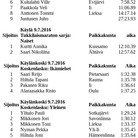
6
Kultalahti Ville
Evijärvi
7:58.52
7
Paakkola Veli
Ii
11:06.89
8
Anttonen Tommi
Lieksa
14:17.14
9
Juntunen Juho
27:23.93
Käylä 9.7.2016
Sijoitus
Tukkilaismaraton sarja:
Paikkakunta
aika
Naiset
1
Kurtti Annika
Kuusamo
12:10.39
2
Saari Nikoliina
Ähtävä
12:57.62
Käylänkoski 9.7.2016
Sijoitus
Paikkakunta
Aika
Koskenlasku: Ikämiehet
1
Saari Reijo
Pietarsaari
1:32.38
2
Hiltula Tapani
Rauma
1:35.78
3
Pakanen Riku
Ii
1:36.61
4
Alaraasakka Risto
Oulu
1:37.25
Käylänkoski 9.7.2016
Sijoitus
Paikkakunta
Aika
Koskenlasku: Yleinen
1
Ylitalo Pauli
Sotkajärvi
1:29.24
2
Mikkonen Jori
Savonlinna
1:30.12
3
Mikkonen Toni
Lieksa
1:33.37
4
Nyman Pekka
Yli-Ii
1:35.45
5
Hiltula Joni
Hämeenlinna
1:35.64