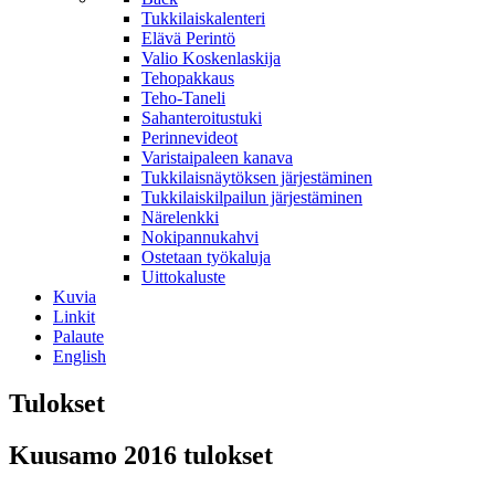
Tukkilaiskalenteri
Elävä Perintö
Valio Koskenlaskija
Tehopakkaus
Teho-Taneli
Sahanteroitustuki
Perinnevideot
Varistaipaleen kanava
Tukkilaisnäytöksen järjestäminen
Tukkilaiskilpailun järjestäminen
Närelenkki
Nokipannukahvi
Ostetaan työkaluja
Uittokaluste
Kuvia
Linkit
Palaute
English
Tulokset
Kuusamo 2016 tulokset