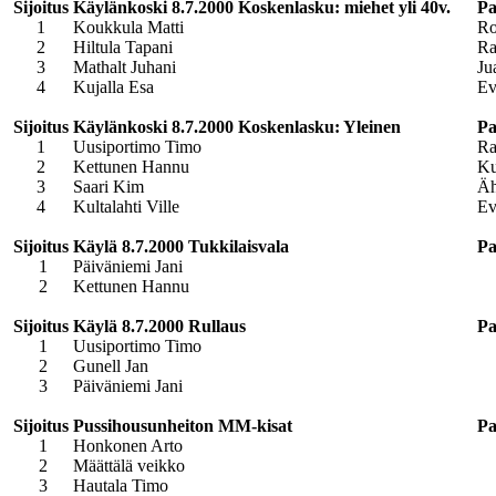
Sijoitus
Käylänkoski 8.7.2000 Koskenlasku: miehet yli 40v.
Pa
1
Koukkula Matti
Ro
2
Hiltula Tapani
R
3
Mathalt Juhani
Ju
4
Kujalla Esa
Ev
Sijoitus
Käylänkoski 8.7.2000 Koskenlasku: Yleinen
Pa
1
Uusiportimo Timo
Ra
2
Kettunen Hannu
Ku
3
Saari Kim
Äh
4
Kultalahti Ville
Ev
Sijoitus
Käylä 8.7.2000 Tukkilaisvala
Pa
1
Päiväniemi Jani
2
Kettunen Hannu
Sijoitus
Käylä 8.7.2000 Rullaus
Pa
1
Uusiportimo Timo
2
Gunell Jan
3
Päiväniemi Jani
Sijoitus
Pussihousunheiton MM-kisat
Pa
1
Honkonen Arto
2
Määttälä veikko
3
Hautala Timo