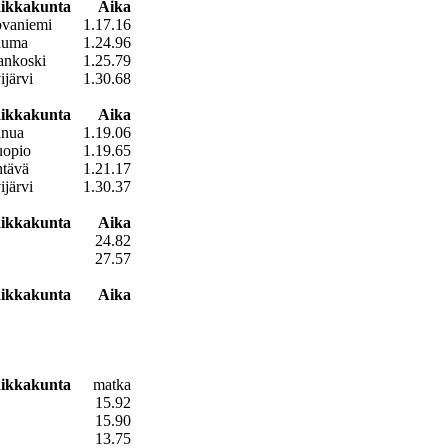
ikkakunta
Aika
vaniemi
1.17.16
auma
1.24.96
ankoski
1.25.79
ijärvi
1.30.68
ikkakunta
Aika
nua
1.19.06
opio
1.19.65
tävä
1.21.17
ijärvi
1.30.37
ikkakunta
Aika
24.82
27.57
ikkakunta
Aika
ikkakunta
matka
15.92
15.90
13.75