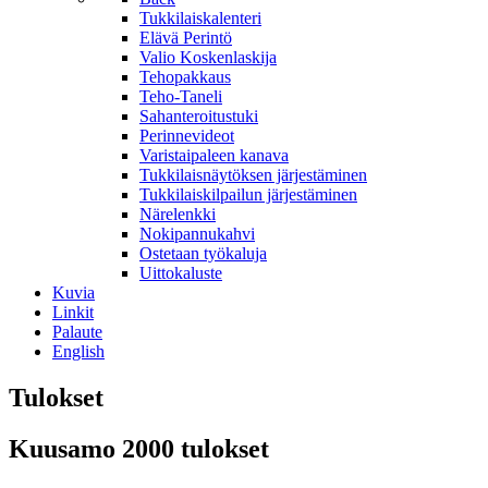
Tukkilaiskalenteri
Elävä Perintö
Valio Koskenlaskija
Tehopakkaus
Teho-Taneli
Sahanteroitustuki
Perinnevideot
Varistaipaleen kanava
Tukkilaisnäytöksen järjestäminen
Tukkilaiskilpailun järjestäminen
Närelenkki
Nokipannukahvi
Ostetaan työkaluja
Uittokaluste
Kuvia
Linkit
Palaute
English
Tulokset
Kuusamo 2000 tulokset