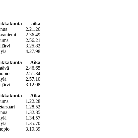
aikkakunta
aika
nua
2.21.26
vaniemi
2.36.49
auma
2.56.21
ijärvi
3.25.82
ylä
4.27.98
ikkakunta
Aika
tävä
2.46.65
opio
2.51.34
ylä
2.57.10
ijärvi
3.12.08
ikkakunta
Aika
auma
1.22.28
etarsaari
1.28.52
nua
1.32.85
ylä
1.34.57
ylä
1.35.70
opio
3.19.39