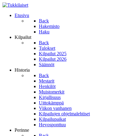
Etusivu
Back
Hakemisto
Haku
Kilpailut
Back
Tulokset
Kilpailut 2025
Kilpailut 2026
Säännöt
Historia
Back
Mestarit
Henkilöt
Muistomerkit
Kirjallisuus
Uittokämppä
Viikon vanhanen
Kilpailujen ohjelmalehtiset
Kilpailupaikat
Hevosponttuu
Perinne
Back