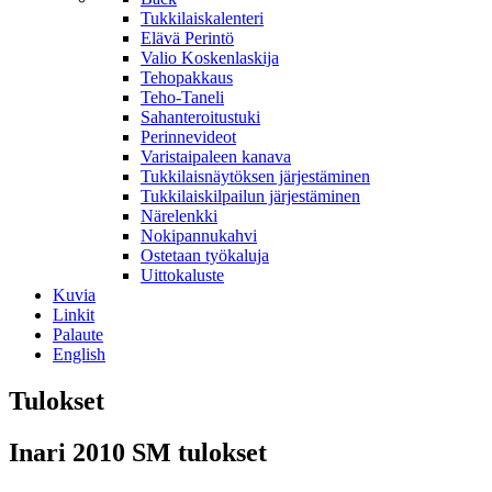
Tukkilaiskalenteri
Elävä Perintö
Valio Koskenlaskija
Tehopakkaus
Teho-Taneli
Sahanteroitustuki
Perinnevideot
Varistaipaleen kanava
Tukkilaisnäytöksen järjestäminen
Tukkilaiskilpailun järjestäminen
Närelenkki
Nokipannukahvi
Ostetaan työkaluja
Uittokaluste
Kuvia
Linkit
Palaute
English
Tulokset
Inari 2010 SM tulokset