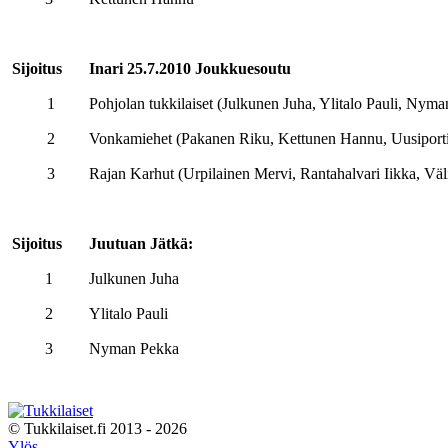
Sijoitus
Inari 25.7.2010 Joukkuesoutu
1
Pohjolan tukkilaiset (Julkunen Juha, Ylitalo Pauli, Nym
2
Vonkamiehet (Pakanen Riku, Kettunen Hannu, Uusipor
3
Rajan Karhut (Urpilainen Mervi, Rantahalvari Iikka, Väl
Sijoitus
Juutuan Jätkä:
1
Julkunen Juha
2
Ylitalo Pauli
3
Nyman Pekka
© Tukkilaiset.fi 2013 - 2026
Ylös