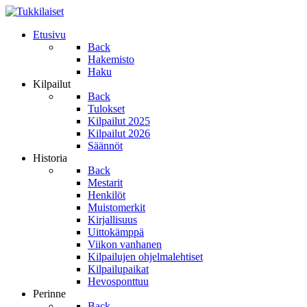
Etusivu
Back
Hakemisto
Haku
Kilpailut
Back
Tulokset
Kilpailut 2025
Kilpailut 2026
Säännöt
Historia
Back
Mestarit
Henkilöt
Muistomerkit
Kirjallisuus
Uittokämppä
Viikon vanhanen
Kilpailujen ohjelmalehtiset
Kilpailupaikat
Hevosponttuu
Perinne
Back